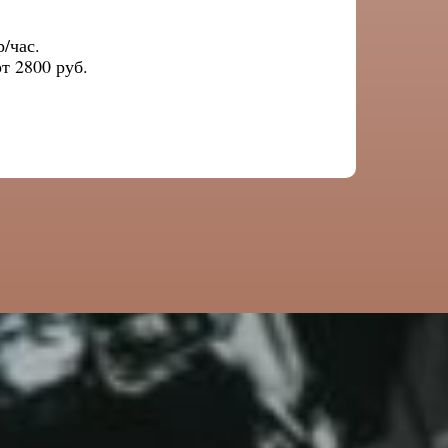
р/час.
рт
2800 руб.