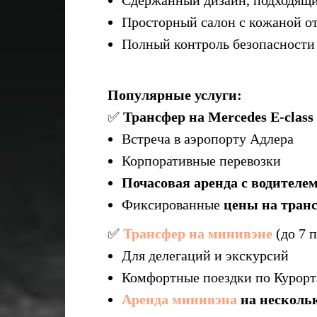
Просторный салон с кожаной о
Полный контроль безопасности
Популярные услуги:
✅
Трансфер на Mercedes E-class
Встреча в аэропорту Адлера
Корпоративные перевозки
Почасовая аренда с водителе
Фиксированные
цены на тран
✅
Трансфер на минивэне
(до 7 
Для делегаций и экскурсий
Комфортные поездки по Курор
Аренда минивэна
на нескольк