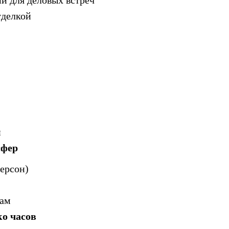
тделкой
м
сфер
персон)
там
о часов