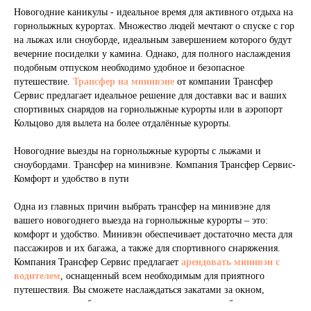
Новогодние каникулы - идеальное время для активного отдыха на
горнолыжных курортах. Множество людей мечтают о спуске с гор
на лыжах или сноуборде, идеальным завершением которого будут
вечерние посиделки у камина. Однако, для полного наслаждения
подобным отпуском необходимо удобное и безопасное
путешествие.
Трансфер на минивэне
от компании Трансфер
Сервис предлагает идеальное решение для доставки вас и ваших
спортивных снарядов на горнолыжные курорты или в аэропорт
Кольцово для вылета на более отдалённые курорты.
Новогодние выезды на горнолыжные курорты с лыжами и
сноубордами. Трансфер на минивэне. Компания Трансфер Сервис-
Комфорт и удобство в пути
Одна из главных причин выбрать трансфер на минивэне для
вашего новогоднего выезда на горнолыжные курорты – это:
комфорт и удобство. Минивэн обеспечивает достаточно места для
пассажиров и их багажа, а также для спортивного снаряжения.
Компания Трансфер Сервис предлагает
арендовать минивэн с
водителем
, оснащенный всем необходимым для приятного
путешествия. Вы сможете наслаждаться закатами за окном,
слушать вашу любимую музыку или просто расслабиться после